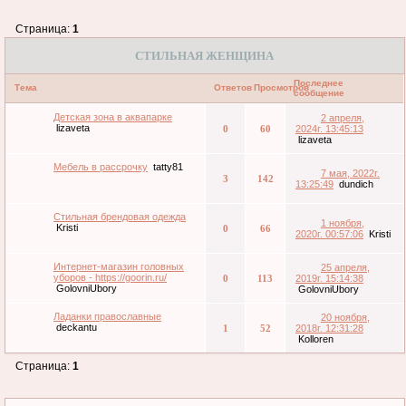
Страница:
1
СТИЛЬНАЯ ЖЕНЩИНА
Последнее
Тема
Ответов
Просмотров
сообщение
Детская зона в аквапарке
2 апреля,
lizaveta
0
60
2024г. 13:45:13
lizaveta
Мебель в рассрочку
tatty81
7 мая, 2022г.
3
142
13:25:49
dundich
Стильная брендовая одежда
1 ноября,
Kristi
0
66
2020г. 00:57:06
Kristi
Интернет-магазин головных
25 апреля,
уборов - https://goorin.ru/
0
113
2019г. 15:14:38
GolovniUbory
GolovniUbory
Ладанки православные
20 ноября,
deckantu
1
52
2018г. 12:31:28
Kolloren
Страница:
1