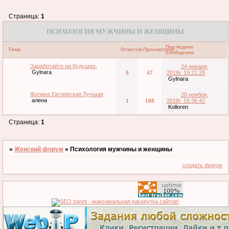
Страница:
1
ПСИХОЛОГИЯ МУЖЧИНЫ И ЖЕНЩИНЫ
Последнее
Тема
Ответов
Просмотров
сообщение
Заработайте на будущее.
24 января,
Gylnara
0
47
2019г. 19:21:28
Gylnara
Фатима Евглевская Лучшая
20 ноября,
алена
1
108
2018г. 16:36:42
Kolloren
Страница:
1
»
Женский форум
»
Психология мужчины и женщины
создать форум