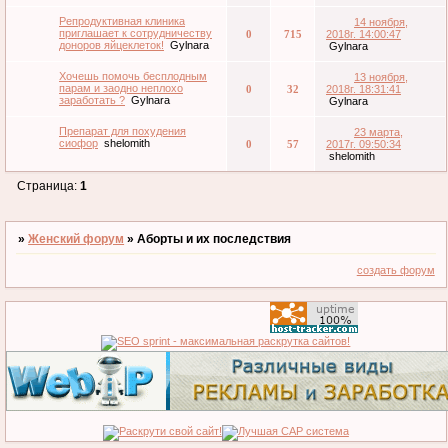
Репродуктивная клиника
14 ноября,
приглашает к сотрудничеству
0
715
2018г. 14:00:47
доноров яйцеклеток!
Gylnara
Gylnara
Хочешь помочь бесплодным
13 ноября,
парам и заодно неплохо
0
32
2018г. 18:31:41
заработать ?
Gylnara
Gylnara
Препарат для похудения
23 марта,
сиофор
shelomith
0
57
2017г. 09:50:34
shelomith
Страница:
1
»
Женский форум
»
Аборты и их последствия
создать форум