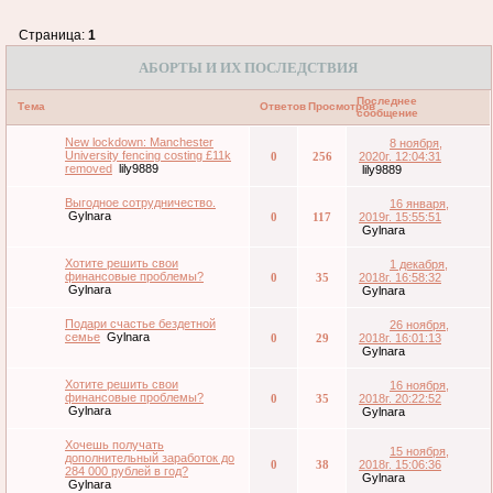
Страница:
1
АБОРТЫ И ИХ ПОСЛЕДСТВИЯ
Последнее
Тема
Ответов
Просмотров
сообщение
New lockdown: Manchester
8 ноября,
University fencing costing £11k
0
256
2020г. 12:04:31
removed
lily9889
lily9889
Выгодное сотрудничество.
16 января,
Gylnara
0
117
2019г. 15:55:51
Gylnara
Хотите решить свои
1 декабря,
финансовые проблемы?
0
35
2018г. 16:58:32
Gylnara
Gylnara
Подари счастье бездетной
26 ноября,
семье
Gylnara
0
29
2018г. 16:01:13
Gylnara
Хотите решить свои
16 ноября,
финансовые проблемы?
0
35
2018г. 20:22:52
Gylnara
Gylnara
Хочешь получать
15 ноября,
дополнительный заработок до
0
38
2018г. 15:06:36
284 000 рублей в год?
Gylnara
Gylnara