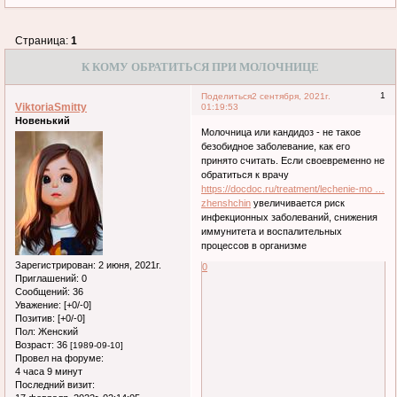
Страница:
1
К КОМУ ОБРАТИТЬСЯ ПРИ МОЛОЧНИЦЕ
1
Поделиться
2 сентября, 2021г.
ViktoriaSmitty
01:19:53
Новенький
Молочница или кандидоз - не такое
безобидное заболевание, как его
принято считать. Если своевременно не
обратиться к врачу
https://docdoc.ru/treatment/lechenie-mo …
zhenshchin
увеличивается риск
инфекционных заболеваний, снижения
иммунитета и воспалительных
процессов в организме
Зарегистрирован
: 2 июня, 2021г.
0
Приглашений:
0
Сообщений:
36
Уважение:
[+0/-0]
Позитив:
[+0/-0]
Пол:
Женский
Возраст:
36
[1989-09-10]
Провел на форуме:
4 часа 9 минут
Последний визит: